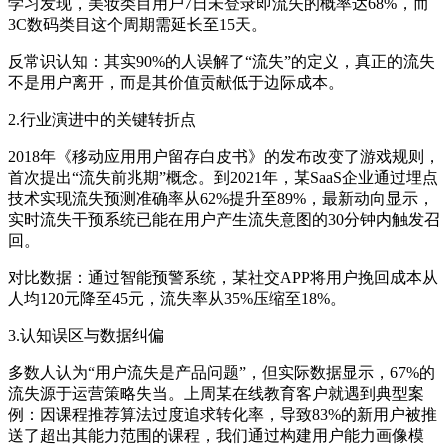
学习发现，美妆类目用户7日未登录即流失的概率达68%，而
3C数码类目这个周期需延长至15天。
反常识认知：其实90%的人误解了“流失”的定义，真正的流失
不是用户离开，而是其价值贡献低于边际成本。
2.行业演进中的关键转折点
2018年《移动应用用户留存白皮书》的发布改变了游戏规则，
首次提出“流失前兆期”概念。到2021年，某SaaS企业通过埋点
技术实现流失预测准确率从62%提升至89%，最新动向显示，
实时流失干预系统已能在用户产生流失意图的30分钟内触发召
回。
对比数据：通过智能预警系统，某社交APP将用户挽回成本从
人均120元降至45元，流失率从35%压缩至18%。
3.认知误区与数据纠偏
多数人认为“用户流失是产品问题”，但实际数据显示，67%的
流失源于运营策略失当。上周某在线教育客户就遇到典型案
例：因课程推荐算法过度追求转化率，导致83%的新用户被推
送了超出其能力范围的课程，我们通过构建用户能力画像模