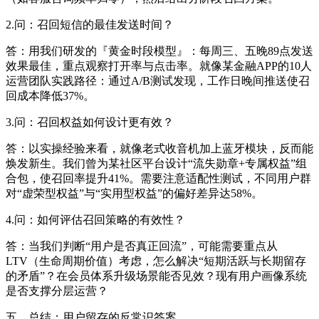
2.问：召回短信的最佳发送时间？
答：用我们研发的『黄金时段模型』：每周三、五晚89点发送
效果最佳，重点观察打开率与点击率。就像某金融APP的10人
运营团队实践路径：通过A/B测试发现，工作日晚间推送使召
回成本降低37%。
3.问：召回权益如何设计更有效？
答：以实操经验来看，就像老式收音机加上蓝牙模块，反而能
焕发新生。我们曾为某社区平台设计“流失勋章+专属权益”组
合包，使召回率提升41%。需要注意适配性测试，不同用户群
对“虚荣型权益”与“实用型权益”的偏好差异达58%。
4.问：如何评估召回策略的有效性？
答：当我们判断“用户是否真正回流”，可能需要重点从
LTV（生命周期价值）考虑，怎么解决“短期活跃与长期留存
的矛盾”？在会员体系升级场景能否见效？现有用户画像系统
是否支撑分层运营？
五、总结：用户留存的反常识答案