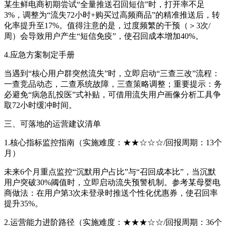
某生鲜电商初期尝试“全量推送召回短信”时，打开率不足
3%，调整为“流失72小时+购买过高频商品”的精准推送后，转
化率提升至17%。值得注意的是，过度频繁的干预（＞3次/
周）会导致用户产生“短信免疫”，使召回成本增加40%。
4.应急方案制定手册
当遇到“核心用户群突然流失”时，立即启动“三查三改”流程：
一查竞品动态，二查系统故障，三查策略调整；重要提示：务
必避免“病急乱投医”式补贴，可借用流失用户画像分析工具争
取72小时缓冲时间。
三、可落地的运营建议清单
1.核心指标监控指南（实施难度：★★☆☆☆/回报周期：13个
月）
未来6个月重点监控“沉默用户占比”与“召回成本比”，当沉默
用户突破30%阈值时，立即启动流失预警机制。参考某母婴电
商做法：在用户第3次未登录时推送个性化优惠券，使召回率
提升35%。
2.运营能力进阶路径（实施难度：★★★☆☆/回报周期：36个