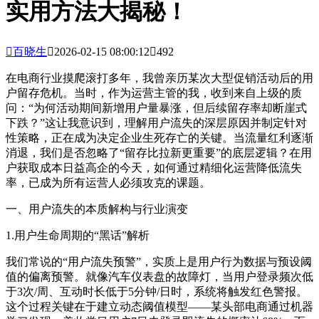
实用方法大揭秘！

百晓生

2026-02-15 08:00:12

492
在电商行业摸爬滚打多年，我曾亲历某次大型促销活动后的用
户留存危机。当时，作为运营主管的我，收到来自上级的质
问：“为何活动期间新增用户量暴涨，但后续留存率却断崖式
下跌？”这让我意识到，理解用户流失的深层原因并制定针对
性策略，正在成为决定企业生死存亡的关键。当流量红利逐渐
消退，我们是否忽略了“留存比拉新更重要”的底层逻辑？在用
户获取成本日益高企的今天，如何通过精细化运营降低流失
率，已成为所有运营人必须攻克的课题。
一、用户流失的本质解构与行业演变
1.用户生命周期的“黑话”解析
我们常说的“用户流失预警”，实质上是用户行为数据与预设阈
值的偏离预警。就像汽车仪表盘的故障灯，当用户登录频次低
于3次/周、互动时长低于5分钟/日时，系统将触发红色警报。
这个过程关键在于建立动态阈值模型——某头部电商通过机器