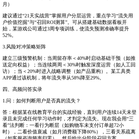
月）
建议通过“21天实战营”掌握用户分层运营，重点学习“流失用
户价值挖掘”与“召回ROI测算”。可从搭建基础数据看板开
始，某游戏公司通过3周专项训练，使流失预测准确率提升
52%。
3.风险对冲策略矩阵
建立三级预警机制：当周留存率＜40%时启动基础干预（如推
送定向权益）；当连续两周＜30%时触发深度运营（如人工回
访）；当＜20%时进入战略调整（如产品重构）。某工具类
APP通过该机制，将年流失率从58%降至29%。
四、高频问答实录
1.问：如何判断用户是否真的流失？
答：根据某在线教育平台的实战经验，直到用户连续14天未登
录且未完成任何学习动作时，才判定为流失。现在我会用“三
看”法判断：一看行为断层（如购物车未支付订单超72小
时），二看价值衰减（如月消费额下降80%），三看关系疏离
（如客服咨询频率归零），然后给出分阶段召回方案。