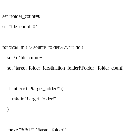
set "folder_count=0"
set "file_count=0"
for %%F in ("%source_folder%\*.*") do (
set /a "file_count+=1"
set "target_folder=!destination_folder!\Folder_!folder_count!"
if not exist "!target_folder!" (
mkdir "!target_folder!"
)
move "%%F" "!target_folder!"