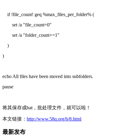
if !file_count! geq %max_files_per_folder% (
set /a "file_count=0"
set /a "folder_count+=1"
)
)
echo All files have been moved into subfolders.
pause
将其保存成bat，批处理文件，就可以啦！
本文链接：
http://www.58q.org/b/8.html
最新发布