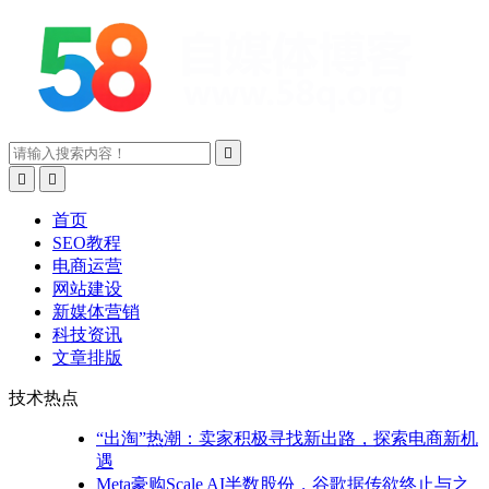



首页
SEO教程
电商运营
网站建设
新媒体营销
科技资讯
文章排版
技术热点
“出淘”热潮：卖家积极寻找新出路，探索电商新机
遇
Meta豪购Scale AI半数股份，谷歌据传欲终止与之