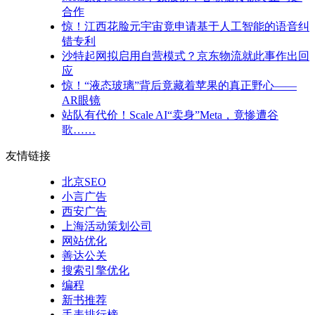
合作
惊！江西花脸元宇宙竟申请基于人工智能的语音纠
错专利
沙特起网拟启用自营模式？京东物流就此事作出回
应
惊！“液态玻璃”背后竟藏着苹果的真正野心——
AR眼镜
站队有代价！Scale AI“卖身”Meta，竟惨遭谷
歌……
友情链接
北京SEO
小言广告
西安广告
上海活动策划公司
网站优化
善达公关
搜索引擎优化
编程
新书推荐
手表排行榜