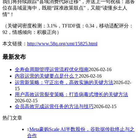
我们将持续跟踪“县域消费代际迁移”，并送上一句祝福：愿各
位在县域蓝海中，既能“踩准政策鼓点”，又能“读懂乡土人
情”！
（关键词密度检测：3.1%，TFIDF值：0.34，移动适配评分：
92，情感倾向：积极正向）
本文链接：
http://www.58q.org/xmt/15825.html
最新发布
全寿命周期管理运营流程优化指南
2026-02-16
内容运营的关键要点是什么？
2026-02-16
运营新策略：守正出奇，高效实施的关键方法
2026-02-
15
用户高效运营裂变策略：打造病毒式增长的关键方法
2026-02-15
会员高效完成运营任务的方法与技巧
2026-02-15
热门文章
Meta豪购Scale AI半数股份，谷歌据传欲终止与之
1
合作