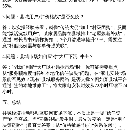
55%。
3.问题：县域用户对“价格战”是否免疫？
答：以实操经验来看，就像“传统大促”加上“村级团购”，反而
能“激活沉默用户”。某家居品牌在县域推出“老屋焕新补贴”，
通过“村长背书+阶梯折扣”，3个月渗透率提升19%。需要注
意“补贴比例需与客单价强关联”。
4.问题：县域市场如何应对“大厂下沉”冲击？
答：当我们判断“大厂以补贴抢市场”时，你可能需要重点
从“服务颗粒度”解决“本地化信任缺失”问题。在“家电安装”场
景能否见效？现有“县域服务网络”是否支撑？例如某县域平台
通过“签约本地维修工”，将大家电安装时效从72小时压缩至24
小时。
五、总结
县域经济推动移动互联网市场下沉，本质上是一场“信任资
产”的争夺战。当“直播补贴”发生时，最先改变的一定是“用户
决策链路”（反直觉答案：从“价格敏感”转向“关系依赖”）。