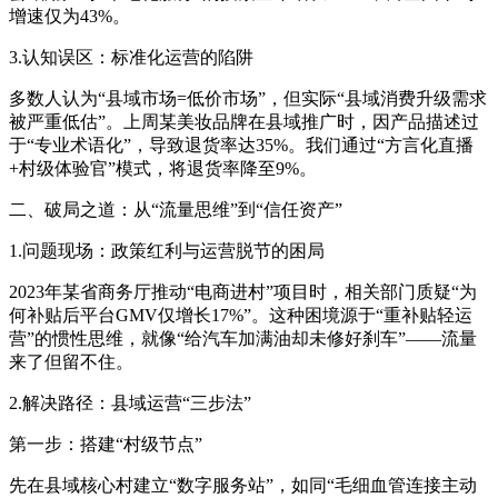
增速仅为43%。
3.认知误区：标准化运营的陷阱
多数人认为“县域市场=低价市场”，但实际“县域消费升级需求
被严重低估”。上周某美妆品牌在县域推广时，因产品描述过
于“专业术语化”，导致退货率达35%。我们通过“方言化直播
+村级体验官”模式，将退货率降至9%。
二、破局之道：从“流量思维”到“信任资产”
1.问题现场：政策红利与运营脱节的困局
2023年某省商务厅推动“电商进村”项目时，相关部门质疑“为
何补贴后平台GMV仅增长17%”。这种困境源于“重补贴轻运
营”的惯性思维，就像“给汽车加满油却未修好刹车”——流量
来了但留不住。
2.解决路径：县域运营“三步法”
第一步：搭建“村级节点”
先在县域核心村建立“数字服务站”，如同“毛细血管连接主动