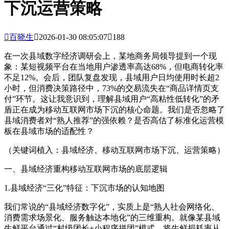
下沉运营策略

百晓生

2026-01-30 08:05:07

188
在一次县域数字经济调研会上，某地商务局领导提到一个现
象：某短视频平台在当地用户渗透率高达68%，但电商转化率
不足12%。会后，团队复盘发现，县域用户日均使用时长超2
小时，但消费决策路径中，73%的交易流失在“商品详情页支
付”环节。这让我意识到，理解县域用户“高粘性低转化”的矛
盾正在成为移动互联网市场下沉的核心命题。我们是否忽略了
县域消费者对“熟人推荐”的强依赖？是否高估了标准化运营模
板在县域市场的适配性？
（关键词植入：县域经济、移动互联网市场下沉、运营策略）
一、县域经济重构移动互联网市场的底层逻辑
1.县域经济“三化”特征：下沉市场的认知地图
我们常说的“县域经济数字化”，实质上是“熟人社会网络化、
消费需求场景化、服务触达本地化”的三维重构。就像某县域
生鲜平台通过“村级团长+小程序拼团”模式，将生鲜损耗率从