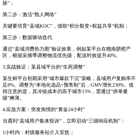
脉”；
第二步：激活“熟人网络”
关键要培育“县域KOC”，借助“积分裂变+权益共享”机制；
第三步：数据驱动迭代
通过“县域消费热力图”验证效果，例如某平台在赣南脐橙产
区，根据采摘季调整物流优先级，配送时效提升40%。
3.实战验证：某县域平台的“生死调整”
某生鲜平台初期采用“城市爆款下沉”策略，县域用户复购率不
足8%。调整为“本地化选品+预售制”后，GMV增长230%。值
得注意的是，其冷链成本仍高于城市15%，需通过“拼单量
级”摊薄。
4.应急方案：突发舆情的“黄金24小时”
当遇到“县域用户集体投诉”，立即启动“三级响应机制”：
1小时内：村级服务站介入安抚；