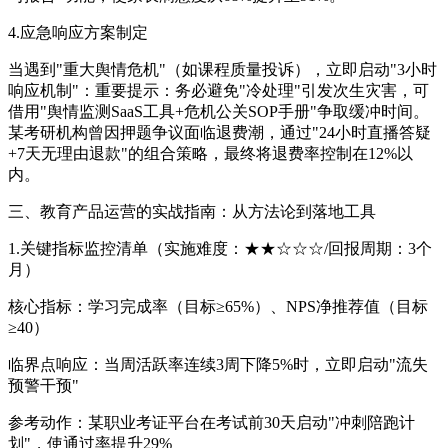
4.应急响应方案制定
当遇到"重大舆情危机"（如课程质量投诉），立即启动"3小时
响应机制"：重要提示：务必避免"冷处理"引发次生灾害，可
借用"舆情监测SaaS工具+危机公关SOP手册"争取缓冲时间。
某考研机构曾因押题争议面临退费潮，通过"24小时直播答疑
+7天无理由退款"的组合策略，最终将退费率控制在12%以
内。
三、教育产品运营的实战指南：从方法论到落地工具
1.关键指标监控清单（实施难度：★★☆☆☆/回报周期：3个
月）
核心指标：学习完成率（目标≥65%）、NPS净推荐值（目标
≥40）
临界点响应：当周活跃率连续3周下降5%时，立即启动"流失
预警干预"
参考动作：某职业考证平台在考试前30天启动"冲刺陪跑计
划"，使通过率提升29%