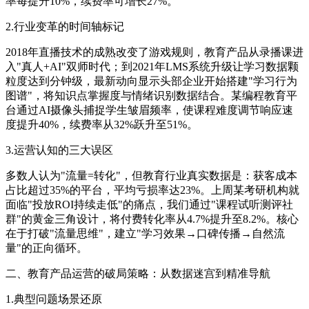
率每提升10%，续费率可增长27%。
2.行业变革的时间轴标记
2018年直播技术的成熟改变了游戏规则，教育产品从录播课进
入"真人+AI"双师时代；到2021年LMS系统升级让学习数据颗
粒度达到分钟级，最新动向显示头部企业开始搭建"学习行为
图谱"，将知识点掌握度与情绪识别数据结合。某编程教育平
台通过AI摄像头捕捉学生皱眉频率，使课程难度调节响应速
度提升40%，续费率从32%跃升至51%。
3.运营认知的三大误区
多数人认为"流量=转化"，但教育行业真实数据是：获客成本
占比超过35%的平台，平均亏损率达23%。上周某考研机构就
面临"投放ROI持续走低"的痛点，我们通过"课程试听测评社
群"的黄金三角设计，将付费转化率从4.7%提升至8.2%。核心
在于打破"流量思维"，建立"学习效果→口碑传播→自然流
量"的正向循环。
二、教育产品运营的破局策略：从数据迷宫到精准导航
1.典型问题场景还原