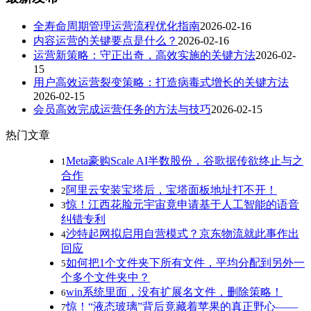
全寿命周期管理运营流程优化指南
2026-02-16
内容运营的关键要点是什么？
2026-02-16
运营新策略：守正出奇，高效实施的关键方法
2026-02-
15
用户高效运营裂变策略：打造病毒式增长的关键方法
2026-02-15
会员高效完成运营任务的方法与技巧
2026-02-15
热门文章
Meta豪购Scale AI半数股份，谷歌据传欲终止与之
1
合作
阿里云安装宝塔后，宝塔面板地址打不开！
2
惊！江西花脸元宇宙竟申请基于人工智能的语音
3
纠错专利
沙特起网拟启用自营模式？京东物流就此事作出
4
回应
如何把1个文件夹下所有文件，平均分配到另外一
5
个多个文件夹中？
win系统里面，没有扩展名文件，删除策略！
6
惊！“液态玻璃”背后竟藏着苹果的真正野心——
7