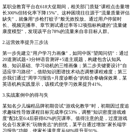
某职业教育平台在618大促期间，相关部门质疑"课程点击量增
长300%但转化率下降15%"。这种困境往往源于"流量质量评估
缺失"，就像用"步枪打蚊子"般无效投放。通过用户停留时
长、视频完播率、章节测试通过率等12项指标构建的"流量健
康度模型"，发现该平台78%的流量来自非目标人群。
2.运营效率提升三步法
第一步先建立"用户学习力画像"，如同中医"望闻问切"：通过
20道测试题+3分钟语音测评+5道主观题，构建包含认知风
格、知识基础、学习动机的三维画像；第二步关键要设计"自
适应学习路径"，借助知识图谱技术动态调整课程难度；第三
步我们通过"周学习报告+月度诊断会"的组合拳确保效果，某
英语机构实践显示，该模式使学习效果提升41%。
3.实战案例中的得与失
某知名少儿编程品牌初期尝试"游戏化教学"时，初期因过度追
求趣味性导致课程目标完成率仅53%，调整"知识密度游戏难
度"配比至6:4后获得82%的完课率。值得注意的是，过度游戏
化会引发家长"玩物丧志"的担忧，某平台通过增加"家长端学
习报告"功能，使家长满意度从68%提升至91%。