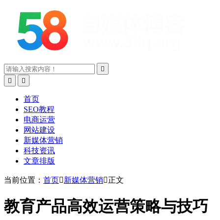



首页
SEO教程
电商运营
网站建设
新媒体营销
科技资讯
文章排版
当前位置：
首页

新媒体营销

正文
教育产品高效运营策略与技巧