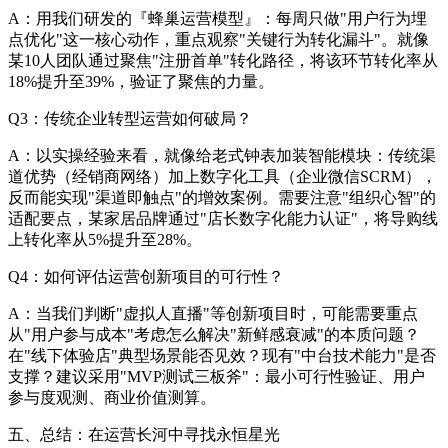
A：用我们研发的『蜂巢运营模型』：每周只做"用户行为埋
点优化"这一核心动作，重点观察"关键行为转化漏斗"。就像
某10人团队通过聚焦"注册首单"转化路径，将该环节转化率从
18%提升至39%，验证了聚焦的力量。
Q3：传统企业转型运营如何破局？
A：以实操经验来看，就像给老式钟表加装智能模块：传统渠
道优势（经销商网络）加上数字化工具（企业微信SCRM），
反而能实现"渠道即触点"的增效案例。需要注意"组织心智"的
适配要点，某家居品牌通过"店长数字化能力认证"，将导购线
上转化率从5%提升至28%。
Q4：如何评估运营创新项目的可行性？
A：当我们判断"虚拟人直播"等创新项目时，可能需要重点
从"用户参与成本"考虑怎么解决"新鲜感衰减"的本质问题？
在"线下体验店"典型场景能否见效？现有"中台技术能力"是否
支撑？建议采用"MVP测试三板斧"：最小可行性验证、用户
参与度观测、商业价值测算。
五、总结：在运营长河中寻找永恒星光