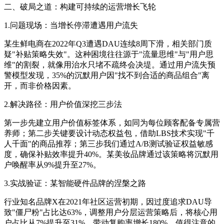
二、破局之道：构建可持续的运营增长飞轮
1.问题现场：当增长停滞遭遇用户流失
某生鲜电商在2022年Q3遭遇DAU连续8周下滑，相关部门质
疑"补贴策略失效"。这种困境往往源于"流量思维"与"用户思
维"的割裂，就像用治水只堵不疏终会决堤。通过用户流失预
警模型发现，35%的沉默用户因"找不到合适的商品组合"离
开，而非价格因素。
2.解决路径：用户价值深挖三步法
第一步先建立用户价值标签体系，如同为每位顾客配备专属营
养师；第二步关键要设计动态权益包，借助LBS技术实现"千
人千面"的商品推荐；第三步我们通过A/B测试验证权益敏感
度，确保补贴效率提升40%。某美妆品牌通过该策略将沉默用
户唤醒率从9%提升至27%。
3.实战验证：某智能硬件品牌的涅槃之路
行业知名品牌X在2021年社区运营初期，因过度追求DAU导
致"僵尸粉"占比达63%，调整用户分层运营策略后，将核心用
户占比从7%提升至31%，带动复购率增长180%。值得注意的