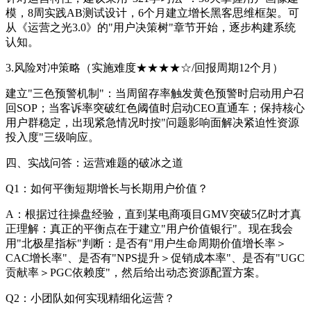
模，8周实践AB测试设计，6个月建立增长黑客思维框架。可
从《运营之光3.0》的"用户决策树"章节开始，逐步构建系统
认知。
3.风险对冲策略（实施难度★★★★☆/回报周期12个月）
建立"三色预警机制"：当周留存率触发黄色预警时启动用户召
回SOP；当客诉率突破红色阈值时启动CEO直通车；保持核心
用户群稳定，出现紧急情况时按"问题影响面解决紧迫性资源
投入度"三级响应。
四、实战问答：运营难题的破冰之道
Q1：如何平衡短期增长与长期用户价值？
A：根据过往操盘经验，直到某电商项目GMV突破5亿时才真
正理解：真正的平衡点在于建立"用户价值银行"。现在我会
用"北极星指标"判断：是否有"用户生命周期价值增长率＞
CAC增长率"、是否有"NPS提升＞促销成本率"、是否有"UGC
贡献率＞PGC依赖度"，然后给出动态资源配置方案。
Q2：小团队如何实现精细化运营？