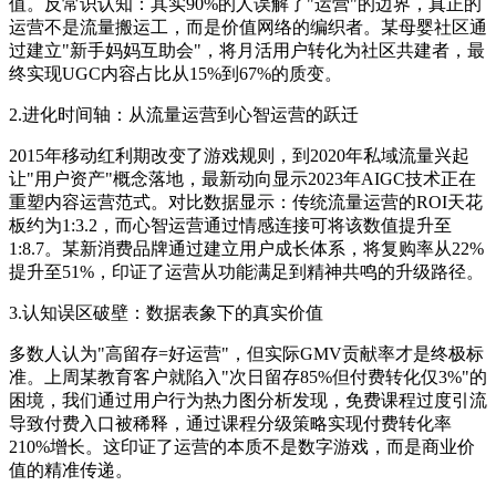
值。反常识认知：其实90%的人误解了"运营"的边界，真正的
运营不是流量搬运工，而是价值网络的编织者。某母婴社区通
过建立"新手妈妈互助会"，将月活用户转化为社区共建者，最
终实现UGC内容占比从15%到67%的质变。
2.进化时间轴：从流量运营到心智运营的跃迁
2015年移动红利期改变了游戏规则，到2020年私域流量兴起
让"用户资产"概念落地，最新动向显示2023年AIGC技术正在
重塑内容运营范式。对比数据显示：传统流量运营的ROI天花
板约为1:3.2，而心智运营通过情感连接可将该数值提升至
1:8.7。某新消费品牌通过建立用户成长体系，将复购率从22%
提升至51%，印证了运营从功能满足到精神共鸣的升级路径。
3.认知误区破壁：数据表象下的真实价值
多数人认为"高留存=好运营"，但实际GMV贡献率才是终极标
准。上周某教育客户就陷入"次日留存85%但付费转化仅3%"的
困境，我们通过用户行为热力图分析发现，免费课程过度引流
导致付费入口被稀释，通过课程分级策略实现付费转化率
210%增长。这印证了运营的本质不是数字游戏，而是商业价
值的精准传递。