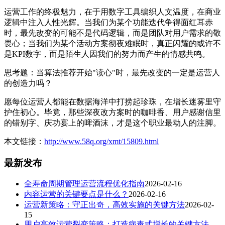
运营工作的终极魅力，在于用数字工具编织人文温度，在商业
逻辑中注入人性光辉。当我们为某个功能迭代争得面红耳赤
时，最先改变的可能不是代码逻辑，而是团队对用户需求的敬
畏心；当我们为某个活动方案彻夜难眠时，真正闪耀的或许不
是KPI数字，而是陌生人因我们的努力而产生的情感共鸣。
思考题：当算法推荐开始"读心"时，最先改变的一定是运营人
的创造力吗？
愿每位运营人都能在数据海洋中打捞起珍珠，在增长迷雾里守
护住初心。毕竟，那些深夜改方案时的咖啡香、用户感谢信里
的错别字、庆功宴上的啤酒沫，才是这个职业最动人的注脚。
本文链接：
http://www.58q.org/xmt/15809.html
最新发布
全寿命周期管理运营流程优化指南
2026-02-16
内容运营的关键要点是什么？
2026-02-16
运营新策略：守正出奇，高效实施的关键方法
2026-02-
15
用户高效运营裂变策略：打造病毒式增长的关键方法