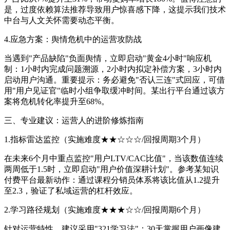
是，过度依赖算法推荐导致用户惊喜感下降，这提示我们技术
中台与人文关怀需要动态平衡。
4.应急方案：舆情危机中的运营攻防战
当遇到"产品缺陷"负面舆情，立即启动"黄金4小时"响应机
制：1小时内完成问题溯源，2小时内拟定补偿方案，3小时内
启动用户沟通。重要提示：务必避免"否认三连"式回应，可借
用"用户见证官"临时小组争取缓冲时间。某出行平台通过该方
案将危机转化率提升至68%。
三、专业建议：运营人的进阶修炼指南
1.指标雷达监控（实施难度★★☆☆☆/回报周期3个月）
在未来6个月中重点监控"用户LTV/CAC比值"，当该数值连续
两周低于1.5时，立即启动"用户价值深耕计划"。参考某知识
付费平台最新动作：通过课程分销员体系将该比值从1.2提升
至2.3，验证了私域运营的杠杆效应。
2.学习路径规划（实施难度★★★☆☆/回报周期6个月）
针对运营特性，建议采用"321学习法"：30天掌握用户画像建