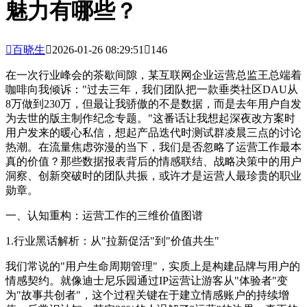
魅力有哪些？

百晓生

2026-01-26 08:29:51

146
在一次行业峰会的茶歇间隙，某互联网企业运营总监王总端着
咖啡向我倾诉："过去三年，我们团队把一款垂类社区DAU从
8万做到230万，但最让我骄傲的不是数据，而是去年用户自发
为去世的版主制作纪念专题。"这番话让我想起深夜改方案时
用户发来的暖心私信，想起产品迭代时测试群凌晨三点的讨论
热潮。在流量焦虑弥漫的当下，我们是否忽略了运营工作最本
真的价值？那些数据报表背后的情感联结、战略决策中的用户
洞察、创新突破时的团队共振，或许才是运营人最珍贵的职业
勋章。
一、认知重构：运营工作的三维价值图谱
1.行业黑话解析：从"拉新促活"到"价值共生"
我们常说的"用户生命周期管理"，实质上是构建品牌与用户的
情感契约。就像迪士尼乐园通过IP运营让游客从"体验者"变
为"故事共创者"，这个过程关键在于建立情感账户的持续增