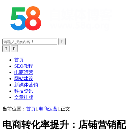



首页
SEO教程
电商运营
网站建设
新媒体营销
科技资讯
文章排版
当前位置：
首页

电商运营

正文
电商转化率提升：店铺营销配