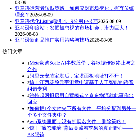
08-09
亚马逊运营者转型策略：如何应对市场变化，摒弃传统
理念？
2026-08-09
亚马逊优化Listing吸引4。9分用户技巧
2026-08-09
亚马逊印度站：发掘被忽视的市场机会，潜力巨大！
2026-08-08
亚马逊新商品推广实用策略与技巧
2026-08-08
热门文章
Meta豪购Scale AI半数股份，谷歌据传欲终止与之
1
合作
阿里云安装宝塔后，宝塔面板地址打不开！
2
惊！江西花脸元宇宙竟申请基于人工智能的语音
3
纠错专利
沙特起网拟启用自营模式？京东物流就此事作出
4
回应
如何把1个文件夹下所有文件，平均分配到另外一
5
个多个文件夹中？
win系统里面，没有扩展名文件，删除策略！
6
惊！“液态玻璃”背后竟藏着苹果的真正野心——
7
AR眼镜