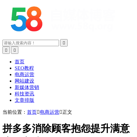



首页
SEO教程
电商运营
网站建设
新媒体营销
科技资讯
文章排版
当前位置：
首页

电商运营

正文
拼多多消除顾客抱怨提升满意