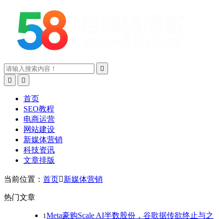



首页
SEO教程
电商运营
网站建设
新媒体营销
科技资讯
文章排版
当前位置：
首页

新媒体营销
热门文章
Meta豪购Scale AI半数股份，谷歌据传欲终止与之
1