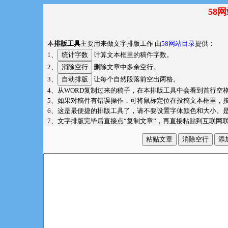
58
本
排版工具
主要用来做文字排版工作 由
58网站目录
提供：
1、
计算文本框里的稿件字数。
2、
删除文章中多余空行。
3、
让每个自然段落前空出两格。
4、从WORD复制过来的稿子，在本排版工具中会看到首行空
5、如果对稿件有错误操作，可将鼠标定位在投稿文本框里，按Ct
6、这是最便捷的排版工具了，请不要设置字体颜色和大小。
7、文字排版完毕后直接点“复制文章”，再直接粘贴到互联网