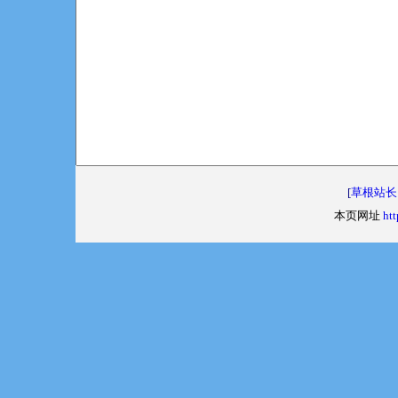
[
草根站长
本页网址
htt